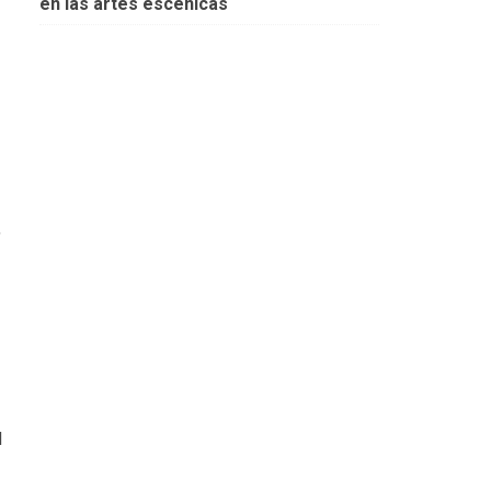
en las artes escénicas
,
l