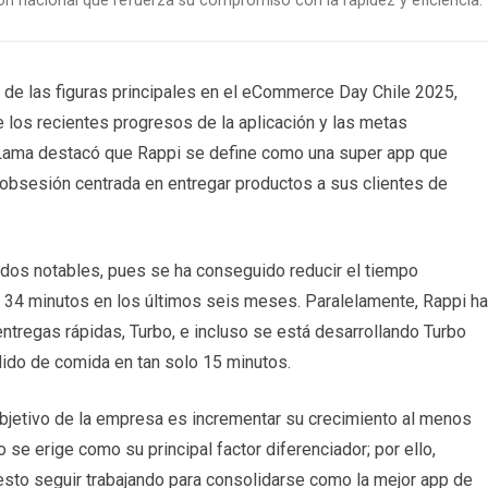
ón nacional que refuerza su compromiso con la rapidez y eficiencia.
 de las figuras principales en el eCommerce Day Chile 2025,
 los recientes progresos de la aplicación y las metas
 Lama destacó que Rappi se define como una super app que
 obsesión centrada en entregar productos a sus clientes de
ados notables, pues se ha conseguido reducir el tiempo
34 minutos en los últimos seis meses. Paralelamente, Rappi ha
ntregas rápidas, Turbo, e incluso se está desarrollando Turbo
dido de comida en tan solo 15 minutos.
bjetivo de la empresa es incrementar su crecimiento al menos
se erige como su principal factor diferenciador; por ello,
esto seguir trabajando para consolidarse como la mejor app de