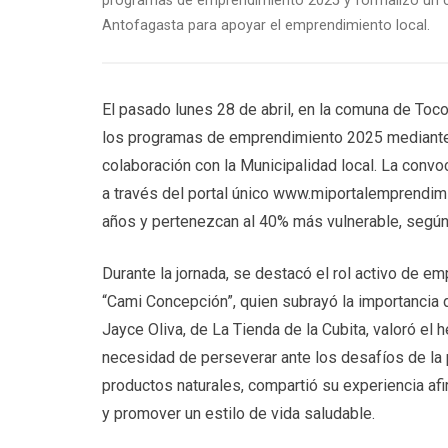
programas de emprendimiento 2025 y formalizó un co
Antofagasta para apoyar el emprendimiento local.
El pasado lunes 28 de abril, en la comuna de Tocop
los programas de emprendimiento 2025 mediante u
colaboración con la Municipalidad local. La convo
a través del portal único www.miportalemprendim
años y pertenezcan al 40% más vulnerable, según
Durante la jornada, se destacó el rol activo de e
“Cami Concepción”, quien subrayó la importancia d
Jayce Oliva, de La Tienda de la Cubita, valoró el 
necesidad de perseverar ante los desafíos de la 
productos naturales, compartió su experiencia a
y promover un estilo de vida saludable.