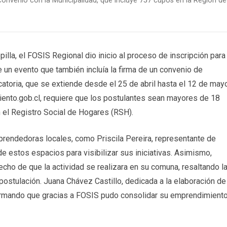
nvenio con la Municipalidad, que incluye 757 cupos en la Región de
illa, el FOSIS Regional dio inicio al proceso de inscripción para
n evento que también incluía la firma de un convenio de
catoria, que se extiende desde el 25 de abril hasta el 12 de may
iento.gob.cl, requiere que los postulantes sean mayores de 18
 el Registro Social de Hogares (RSH).
mprendedoras locales, como Priscila Pereira, representante de
e estos espacios para visibilizar sus iniciativas. Asimismo,
hecho de que la actividad se realizara en su comuna, resaltando l
postulación. Juana Chávez Castillo, dedicada a la elaboración de
firmando que gracias a FOSIS pudo consolidar su emprendimient