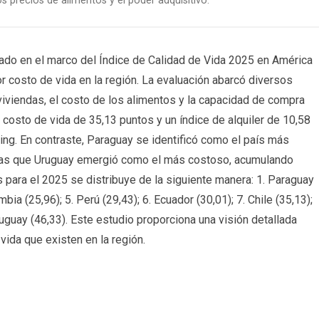
s precios de alimentos y el poder adquisitivo.
izado en el marco del Índice de Calidad de Vida 2025 en América
or costo de vida en la región. La evaluación abarcó diversos
viviendas, el costo de los alimentos y la capacidad de compra
e costo de vida de 35,13 puntos y un índice de alquiler de 10,58
ing. En contraste, Paraguay se identificó como el país más
tras que Uruguay emergió como el más costoso, acumulando
 para el 2025 se distribuye de la siguiente manera: 1. Paraguay
ombia (25,96); 5. Perú (29,43); 6. Ecuador (30,01); 7. Chile (35,13);
Uruguay (46,33). Este estudio proporciona una visión detallada
ida que existen en la región.