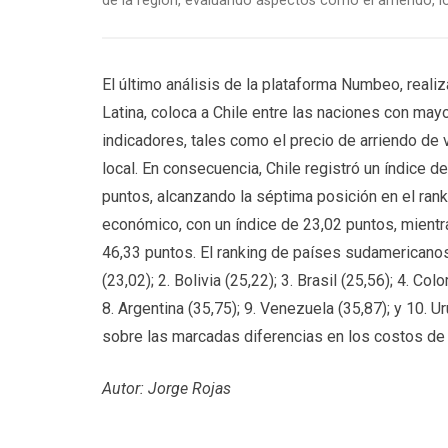
de la región, evaluando aspectos como el arriendo, lo
El último análisis de la plataforma Numbeo, real
Latina, coloca a Chile entre las naciones con may
indicadores, tales como el precio de arriendo de 
local. En consecuencia, Chile registró un índice d
puntos, alcanzando la séptima posición en el rank
económico, con un índice de 23,02 puntos, mien
46,33 puntos. El ranking de países sudamericanos
(23,02); 2. Bolivia (25,22); 3. Brasil (25,56); 4. Col
8. Argentina (35,75); 9. Venezuela (35,87); y 10. 
sobre las marcadas diferencias en los costos de v
Autor: Jorge Rojas