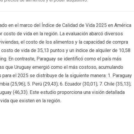
s precios de alimentos y el poder adquisitivo.
izado en el marco del Índice de Calidad de Vida 2025 en América
or costo de vida en la región. La evaluación abarcó diversos
viviendas, el costo de los alimentos y la capacidad de compra
e costo de vida de 35,13 puntos y un índice de alquiler de 10,58
ing. En contraste, Paraguay se identificó como el país más
tras que Uruguay emergió como el más costoso, acumulando
 para el 2025 se distribuye de la siguiente manera: 1. Paraguay
ombia (25,96); 5. Perú (29,43); 6. Ecuador (30,01); 7. Chile (35,13);
Uruguay (46,33). Este estudio proporciona una visión detallada
ida que existen en la región.