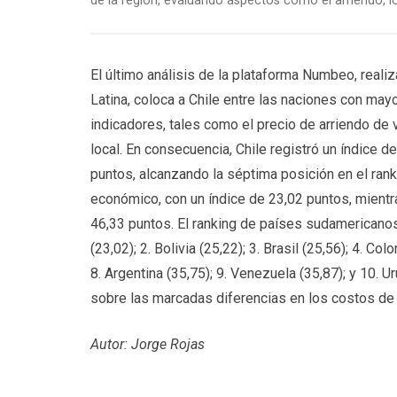
de la región, evaluando aspectos como el arriendo, lo
El último análisis de la plataforma Numbeo, real
Latina, coloca a Chile entre las naciones con may
indicadores, tales como el precio de arriendo de 
local. En consecuencia, Chile registró un índice d
puntos, alcanzando la séptima posición en el rank
económico, con un índice de 23,02 puntos, mien
46,33 puntos. El ranking de países sudamericanos
(23,02); 2. Bolivia (25,22); 3. Brasil (25,56); 4. Col
8. Argentina (35,75); 9. Venezuela (35,87); y 10. 
sobre las marcadas diferencias en los costos de v
Autor: Jorge Rojas