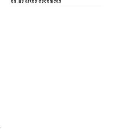
en las artes escénicas
s