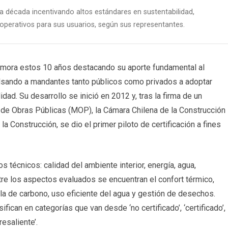
na década incentivando altos estándares en sustentabilidad,
perativos para sus usuarios, según sus representantes.
memora estos 10 años destacando su aporte fundamental al
pulsando a mandantes tanto públicos como privados a adoptar
dad. Su desarrollo se inició en 2012 y, tras la firma de un
o de Obras Públicas (MOP), la Cámara Chilena de la Construcción
 la Construcción, se dio el primer piloto de certificación a fines
s técnicos: calidad del ambiente interior, energía, agua,
tre los aspectos evaluados se encuentran el confort térmico,
lla de carbono, uso eficiente del agua y gestión de desechos.
ifican en categorías que van desde ‘no certificado’, ‘certificado’,
resaliente’.