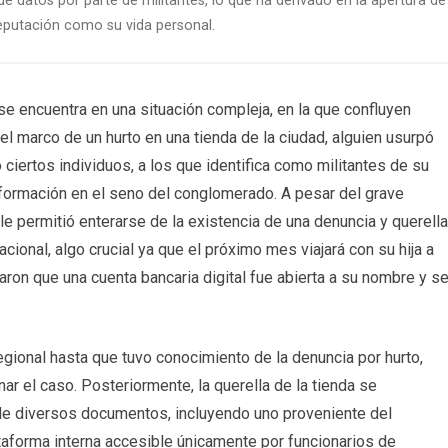
e datos por parte de militantes, lo que ha derivado en la apertura de
reputación como su vida personal.
se encuentra en una situación compleja, en la que confluyen
 el marco de un hurto en una tienda de la ciudad, alguien usurpó
ciertos individuos, a los que identifica como militantes de su
información en el seno del conglomerado. A pesar del grave
o le permitió enterarse de la existencia de una denuncia y querella
acional, algo crucial ya que el próximo mes viajará con su hija a
aron que una cuenta bancaria digital fue abierta a su nombre y s
 regional hasta que tuvo conocimiento de la denuncia por hurto,
ar el caso. Posteriormente, la querella de la tienda se
s de diversos documentos, incluyendo uno proveniente del
ataforma interna accesible únicamente por funcionarios de