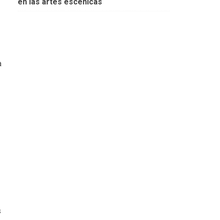
en las artes escénicas
a
s