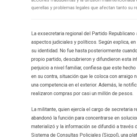
acciones fraudulentas y la difusión malintencionada d
querellas y problemas legales que afectan tanto su 
La exsecretaria regional del Partido Republicano 
aspectos judiciales y políticos. Según explica, en
su identidad. No fue hasta posteriormente cuando 
propio partido, descubrieron y difundieron esta 
perjuicio a nivel familiar, confiesa que este hech
en su contra, situación que le coloca con arraigo n
una competencia en el exterior. Además, le notific
realizaron compras por casi un millón de pesos.
La militante, quien ejercía el cargo de secretaria
abandonó la función para concentrarse en solucion
materializó y la información se difundió a travé
Sistema de Consultas Policiales (Sicpol), una pl