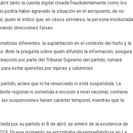
ubrir tanto la cuenta digital creada fraudulentamente como los
lo podría haber agravado la situación en el aeropuerto, de no
al, quien le indicó que, en casos similares, la persona involucrad
nando direcciones falsas.
máticas diferentes: la suplantación en el contexto del hurto y la
. Ante la pregunta sobre quién difundió la información, asegura
inacción por parte del Tribunal Supremo del partido, tomará
ara evitar querellas por injurias y calumnias.
artido, aclara que ni ha renunciado ni está suspendida. La
idente regional ni sometida a revisión a nivel nacional, contiene
e las suspensiones tienen carácter temporal, mientras que la
ada por su partido el 8 de abril, se enteró de la existencia de
en 2024. En ese momento se encontraba desempeñándose en La