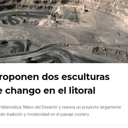
proponen dos esculturas
 chango en el litoral
blemática ‘Mano del Desierto’ y reaviva un proyecto largamente
do tradición y modernidad en el paisaje costero.