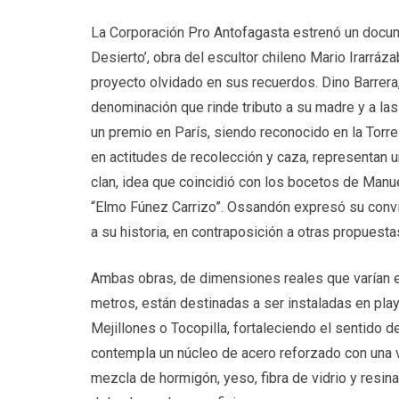
La Corporación Pro Antofagasta estrenó un docum
Desierto’, obra del escultor chileno Mario Irarráz
proyecto olvidado en sus recuerdos. Dino Barrera
denominación que rinde tributo a su madre y a la
un premio en París, siendo reconocido en la Torr
en actitudes de recolección y caza, representan 
clan, idea que coincidió con los bocetos de Manue
“Elmo Fúnez Carrizo”. Ossandón expresó su conv
a su historia, en contraposición a otras propuest
Ambas obras, de dimensiones reales que varían en
metros, están destinadas a ser instaladas en pla
Mejillones o Tocopilla, fortaleciendo el sentido d
contempla un núcleo de acero reforzado con una v
mezcla de hormigón, yeso, fibra de vidrio y resin