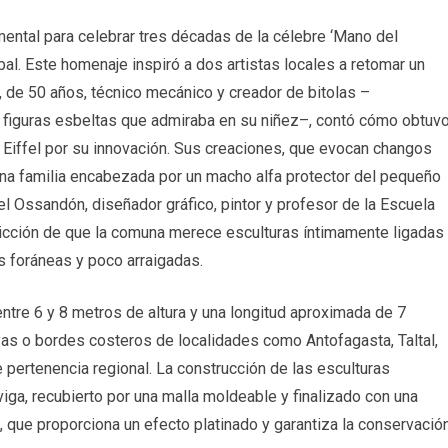
ental para celebrar tres décadas de la célebre ‘Mano del
abal. Este homenaje inspiró a dos artistas locales a retomar un
, de 50 años, técnico mecánico y creador de bitolas –
s figuras esbeltas que admiraba en su niñez–, contó cómo obtuv
e Eiffel por su innovación. Sus creaciones, que evocan changos
una familia encabezada por un macho alfa protector del pequeño
l Ossandón, diseñador gráfico, pintor y profesor de la Escuela
icción de que la comuna merece esculturas íntimamente ligadas
as foráneas y poco arraigadas.
tre 6 y 8 metros de altura y una longitud aproximada de 7
yas o bordes costeros de localidades como Antofagasta, Taltal,
e pertenencia regional. La construcción de las esculturas
iga, recubierto por una malla moldeable y finalizado con una
a, que proporciona un efecto platinado y garantiza la conservació