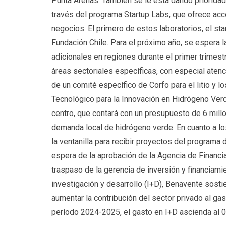
Punta Arenas. También se le está dando prioridad
través del programa Startup Labs, que ofrece acce
negocios. El primero de estos laboratorios, el st
Fundación Chile. Para el próximo año, se espera l
adicionales en regiones durante el primer trimest
áreas sectoriales específicas, con especial atenci
de un comité específico de Corfo para el litio y 
Tecnológico para la Innovación en Hidrógeno Verd
centro, que contará con un presupuesto de 6 millo
demanda local de hidrógeno verde. En cuanto a lo
la ventanilla para recibir proyectos del program
espera de la aprobación de la Agencia de Financiam
traspaso de la gerencia de inversión y financiami
investigación y desarrollo (I+D), Benavente sosti
aumentar la contribución del sector privado al gas
período 2024-2025, el gasto en I+D ascienda al 0.