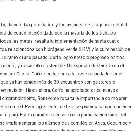
erde y el plan nacional de litio.
fo, discute las prioridades y los avances de la agencia estatal
será de consolidación dado que la mayoría de los trabajos
todas las metas, resalta la implementación de hasta cuatro
ectos relacionados con hidrógeno verde (H2V) y la culminación de
3. Durante el año pasado, Corfo logró notable progreso en tres
dimiento, y desarrollo sostenible. Un aspecto destacado en el
a Venture Capital Chile, donde por cada peso recaudado por el
a que ya han tenido más de 30 encuentros con gestores e
 en revisión. Hasta ahora, Corfo ha aprobado cinco nuevos
el emprendimiento, Benavente resalta la importancia de mejorar
 territorial. Para lograr esto, se han traspasado competencias a
 región). Estos comités cuentan con la participación tanto del
se implementarán los últimos tres comités en Arica, Coquimbo 