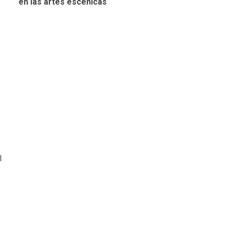
en las artes escénicas
l