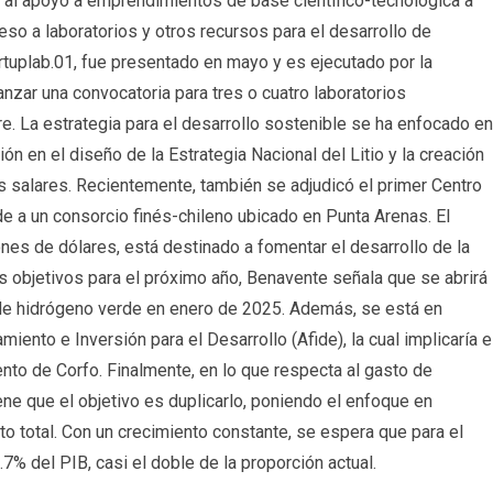
 al apoyo a emprendimientos de base científico-tecnológica a
so a laboratorios y otros recursos para el desarrollo de
artuplab.01, fue presentado en mayo y es ejecutado por la
anzar una convocatoria para tres o cuatro laboratorios
re. La estrategia para el desarrollo sostenible se ha enfocado en
ón en el diseño de la Estrategia Nacional del Litio y la creación
los salares. Recientemente, también se adjudicó el primer Centro
e a un consorcio finés-chileno ubicado en Punta Arenas. El
nes de dólares, está destinado a fomentar el desarrollo de la
s objetivos para el próximo año, Benavente señala que se abrirá
a de hidrógeno verde en enero de 2025. Además, se está en
iento e Inversión para el Desarrollo (Afide), la cual implicaría e
ento de Corfo. Finalmente, en lo que respecta al gasto de
ene que el objetivo es duplicarlo, poniendo el enfoque en
to total. Con un crecimiento constante, se espera que para el
7% del PIB, casi el doble de la proporción actual.