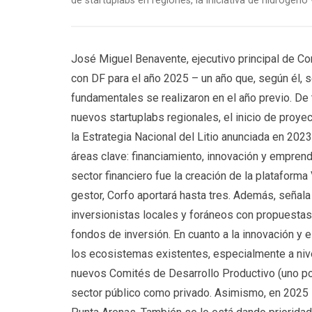
de startuplabs en regiones, la iniciativa de hidrógeno v
José Miguel Benavente, ejecutivo principal de Cor
con DF para el año 2025 – un año que, según él, 
fundamentales se realizaron en el año previo. De 
nuevos startuplabs regionales, el inicio de proy
la Estrategia Nacional del Litio anunciada en 202
áreas clave: financiamiento, innovación y empren
sector financiero fue la creación de la plataform
gestor, Corfo aportará hasta tres. Además, señal
inversionistas locales y foráneos con propuestas
fondos de inversión. En cuanto a la innovación y 
los ecosistemas existentes, especialmente a nivel
nuevos Comités de Desarrollo Productivo (uno por
sector público como privado. Asimismo, en 2025 